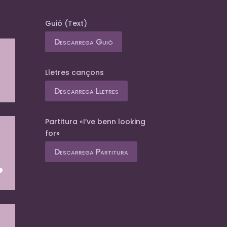
Guió (Text)
Descarrega Guió
Lletres cançons
Descarrega Lletres
Partitura «I’ve benn looking
for»
Descarrega Partitura