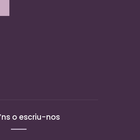
r
.
’ns o escriu-nos