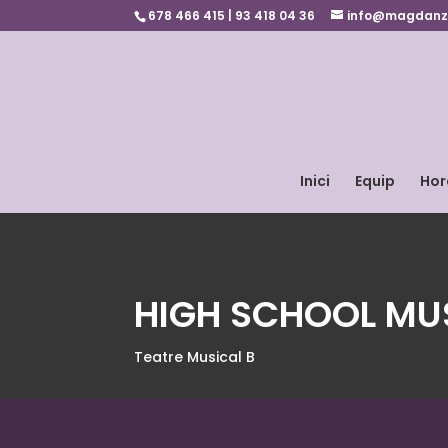
678 466 415 | 93 418 04 36
info@magdanz
Inici
Equip
Hor
HIGH SCHOOL MU
Teatre Musical B